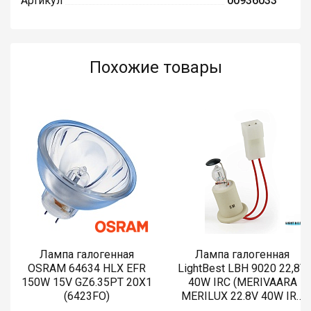
Артикул
00936033
Похожие товары
Лампа галогенная
Лампа галогенная
OSRAM 64634 HLX EFR
LightBest LBH 9020 22,8V
150W 15V GZ6.35PT 20X1
40W IRC (MERIVAARA
(6423FO)
MERILUX 22.8V 40W IRC
485761)