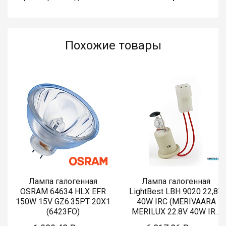
Похожие товары
Лампа галогенная
Лампа галогенная
OSRAM 64634 HLX EFR
LightBest LBH 9020 22,8V
150W 15V GZ6.35PT 20X1
40W IRC (MERIVAARA
(6423FO)
MERILUX 22.8V 40W IRC
485761)