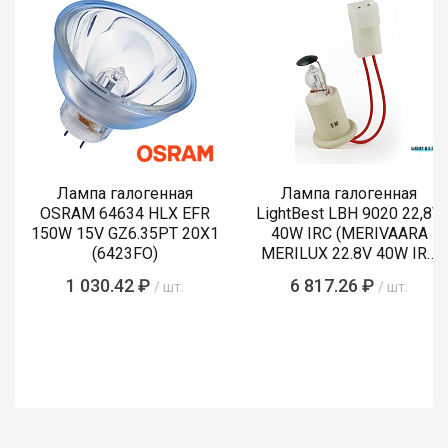
Лампа галогенная
Лампа галогенная
OSRAM 64634 HLX EFR
LightBest LBH 9020 22,8V
150W 15V GZ6.35PT 20X1
40W IRC (MERIVAARA
(6423FO)
MERILUX 22.8V 40W IRC
485761)
1 030.42 ₽
6 817.26 ₽
/ шт.
/ шт.