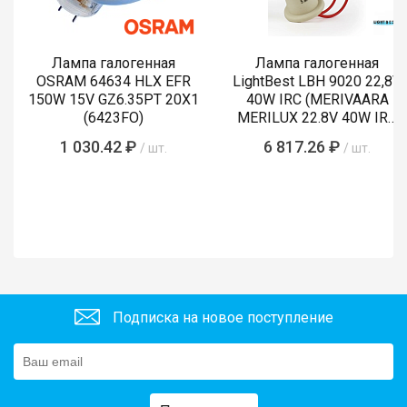
Лампа галогенная
Лампа галогенная
OSRAM 64634 HLX EFR
LightBest LBH 9020 22,8V
150W 15V GZ6.35PT 20X1
40W IRC (MERIVAARA
(6423FO)
MERILUX 22.8V 40W IRC
485761)
1 030.42 ₽
6 817.26 ₽
/ шт.
/ шт.
Подписка на новое поступление