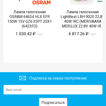
Лампа галогенная
Лампа галогенная
OSRAM 64634 HLX EFR
LightBest LBH 9020 22,8V
150W 15V GZ6.35PT 20X1
40W IRC (MERIVAARA
(6423FO)
MERILUX 22.8V 40W IRC
485761)
1 030.42 ₽
6 817.26 ₽
/ шт.
/ шт.
Подписка на новое поступление
Подписаться