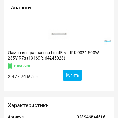
Аналоги
Лампа инфракрасная LightBest IRK 9021 500W
235V R7s (13169R, 64245023)
В наличии
Купить
2 477.74 ₽
/ шт.
Характеристики
Артикул
923946844516