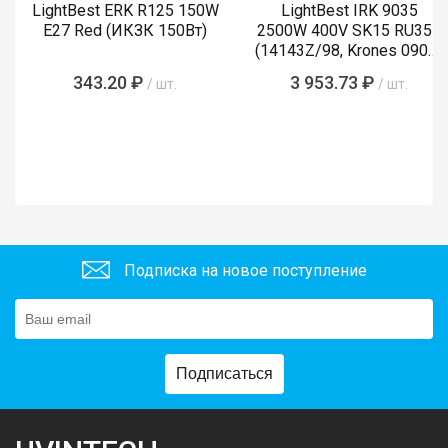
LightBest ERK R125 150W
LightBest IRK 9035
E27 Red (ИКЗК 150Вт)
2500W 400V SK15 RU355
(14143Z/98, Krones 0900-
89-855-4)
343.20 ₽
3 953.73 ₽
/ шт.
/ шт.
Подписка на новое поступление
Подписаться