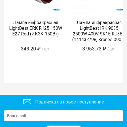
Лампа инфракрасная
Лампа инфракрасная
LightBest ERK R125 150W
LightBest IRK 9035
E27 Red (ИКЗК 150Вт)
2500W 400V SK15 RU355
(14143Z/98, Krones 0900-
89-855-4)
343.20 ₽
3 953.73 ₽
/ шт.
/ шт.
Подписка на новое поступление