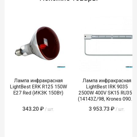
Лампа инфракрасная
Лампа инфракрасная
LightBest ERK R125 150W
LightBest IRK 9035
E27 Red (ИКЗК 150Вт)
2500W 400V SK15 RU355
(14143Z/98, Krones 0900-
89-855-4)
343.20 ₽
3 953.73 ₽
/ шт.
/ шт.