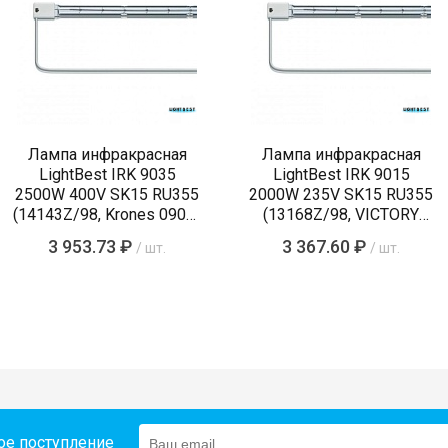
Лампа инфракрасная
Лампа инфракрасная
LightBest IRK 9035
LightBest IRK 9015
2500W 400V SK15 RU355
2000W 235V SK15 RU355
(14143Z/98, Krones 0900-
(13168Z/98, VICTORY
89-855-4)
64242056, 54242055)
3 953.73 ₽
3 367.60 ₽
/ шт.
/ шт.
ое поступление