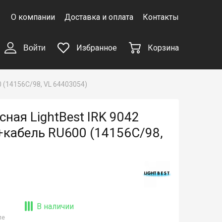
О компании
Доставка и оплата
Контакты
Избранное
Корзина
Войти
 (14156C/98, VL 64403054)
ная LightBest IRK 9042
кабель RU600 (14156C/98,
В наличии
ле