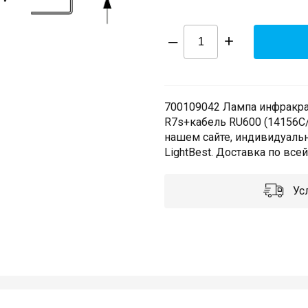
–
+
700109042 Лампа инфракрас
R7s+кабель RU600 (14156C/
нашем сайте, индивидуаль
LightBest. Доставка по всей
Усл