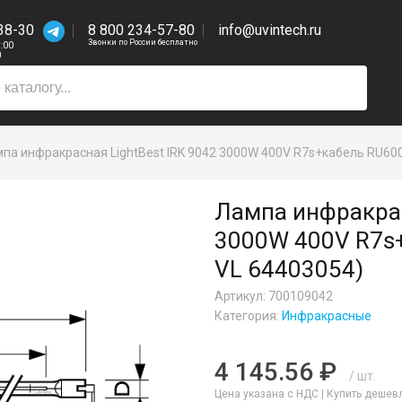
38-30
8 800 234-57-80
info@uvintech.ru
Звонки по России бесплатно
7:00
0
па инфракрасная LightBest IRK 9042 3000W 400V R7s+кабель RU600
Лампа инфракрас
3000W 400V R7s+
VL 64403054)
Артикул: 700109042
Категория:
Инфракрасные
4 145.56 ₽
/ шт.
Цена указана с НДС |
Купить дешев