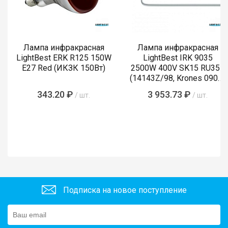
Лампа инфракрасная
Лампа инфракрасная
LightBest ERK R125 150W
LightBest IRK 9035
E27 Red (ИКЗК 150Вт)
2500W 400V SK15 RU355
(14143Z/98, Krones 0900-
89-855-4)
343.20 ₽
3 953.73 ₽
/ шт.
/ шт.
Подписка на новое поступление