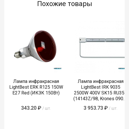
Похожие товары
Лампа инфракрасная
Лампа инфракрасная
LightBest ERK R125 150W
LightBest IRK 9035
E27 Red (ИКЗК 150Вт)
2500W 400V SK15 RU355
(14143Z/98, Krones 0900-
89-855-4)
343.20 ₽
3 953.73 ₽
/ шт.
/ шт.