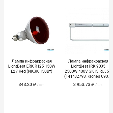
Лампа инфракрасная
Лампа инфракрасная
LightBest ERK R125 150W
LightBest IRK 9035
E27 Red (ИКЗК 150Вт)
2500W 400V SK15 RU355
(14143Z/98, Krones 0900-
89-855-4)
343.20 ₽
3 953.73 ₽
/ шт.
/ шт.