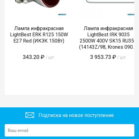
Лампа инфракрасная
Лампа инфракрасная
LightBest ERK R125 150W
LightBest IRK 9035
E27 Red (ИКЗК 150Вт)
2500W 400V SK15 RU355
(14143Z/98, Krones 0900-
89-855-4)
343.20 ₽
3 953.73 ₽
/ шт.
/ шт.
Подписка на новое поступление