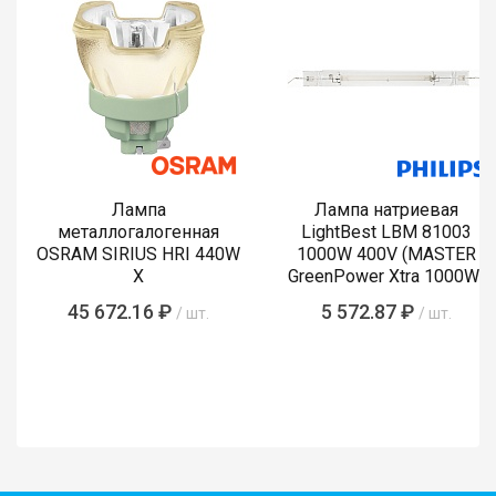
Лампа
Лампа натриевая
металлогалогенная
LightBest LBM 81003
OSRAM SIRIUS HRI 440W
1000W 400V (MASTER
X
GreenPower Xtra 1000W)
45 672.16 ₽
5 572.87 ₽
/ шт.
/ шт.