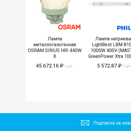
Лампа
Лампа натриева
металлогалогенная
LightBest LBM 81
OSRAM SIRIUS HRI 440W
1000W 400V (MAS
X
GreenPower Xtra 10
45 672.16 ₽
5 572.87 ₽
/ шт.
/ шт
Подписка на нов