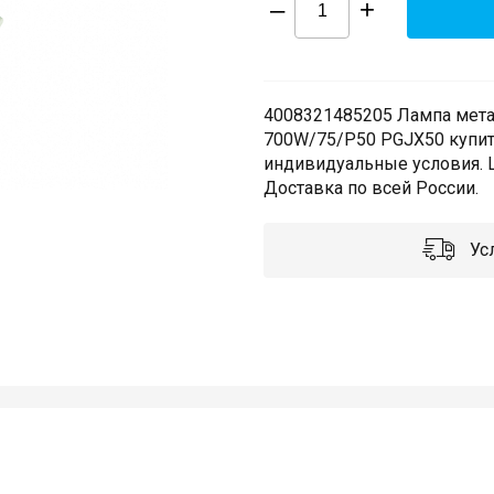
–
+
4008321485205 Лампа мета
700W/75/P50 PGJX50 купит
индивидуальные условия. 
Доставка по всей России.
Усл