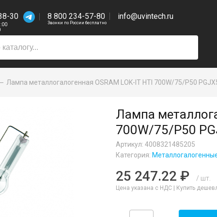
38-30
8 800 234-57-80
info@uvintech.ru
Звонки по России бесплатно
7:00
0
Лампа металлогалогенная OSRAM LOK-IT HTI 700W/75/P50 PGJX
Лампа металлога
700W/75/P50 PG
Артикул: 4008321485205
Категория:
Металлогалогенны
25 247.22 ₽
/ шт.
Цена указана с НДС |
Купить дешев