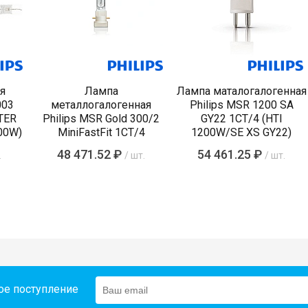
я
Лампа
Лампа маталогалогенная
003
металлогалогенная
Philips MSR 1200 SA
TER
Philips MSR Gold 300/2
GY22 1CT/4 (HTI
00W)
MiniFastFit 1CT/4
1200W/SE XS GY22)
48 471.52 ₽
54 461.25 ₽
.
/ шт.
/ шт.
ое поступление