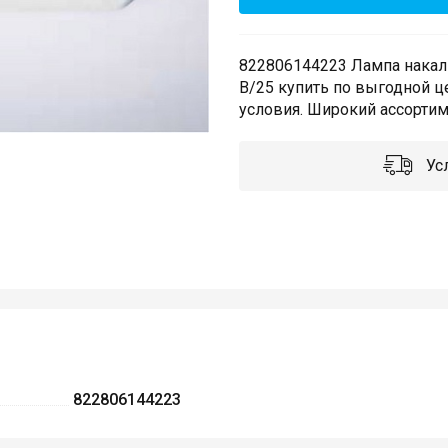
822806144223 Лампа накали
B/25 купить по выгодной ц
условия. Широкий ассортиме
Усл
822806144223