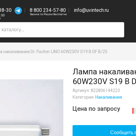
38-30
8 800 234-57-80
info@uvintech.ru
Звонки по России бесплатно
7:00
0
 накаливания Dr. Fischer LINO 60W230V S19 B DF B/25
Лампа накаливани
60W230V S19 B D
Артикул: 822806144223
Категория:
Накаливания
Цена по запросу
Сообщить о