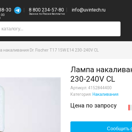
38-30
8 800 234-57-80
info@uvintech.ru
Звонки по России бесплатно
7:00
0
 накаливания Dr. Fischer T17 15W E14 230-240V CL
Лампа накаливани
230-240V CL
Артикул: 4152844400
Категория:
Накаливания
Цена по запросу
Сообщить о