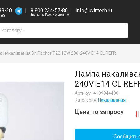
38-30
8 800 234-57-80
info@uvintech.ru
Звонки по России бесплатно
7:00
0
 накаливания Dr. Fischer T22 12W 230-240V E14 CL REFR
Лампа накаливани
240V E14 CL REF
Артикул: 4109944400
Категория:
Накаливания
Цена по запросу
Сообщить о