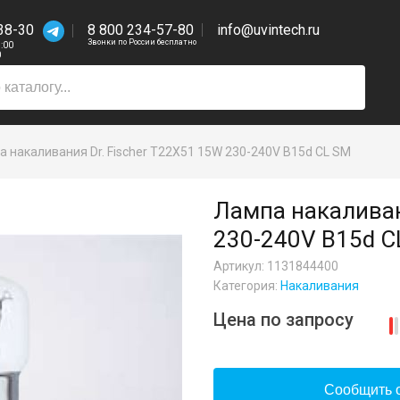
38-30
8 800 234-57-80
info@uvintech.ru
Звонки по России бесплатно
7:00
0
 накаливания Dr. Fischer T22X51 15W 230-240V B15d CL SM
Лампа накаливан
230-240V B15d C
Артикул: 1131844400
Категория:
Накаливания
Цена по запросу
Сообщить о