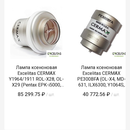
Лампа ксеноновая
Лампа ксеноновая
Excelitas CERMAX
Excelitas CERMAX
Y1964/1911 ROL-X28, OL-
PE300BFA (OL-X4, MD-
X29 (Pentax EPK-i5000,
631, ILX6300, Y1064S,
i5010, i7000, i7010)
LMP-002, Y1089)
85 299.75 ₽
40 772.56 ₽
/ шт.
/ шт.