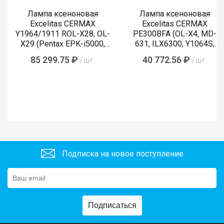
Лампа ксеноновая
Лампа ксеноновая
Excelitas CERMAX
Excelitas CERMAX
Y1964/1911 ROL-X28, OL-
PE300BFA (OL-X4, MD-
X29 (Pentax EPK-i5000,
631, ILX6300, Y1064S,
i5010, i7000, i7010)
LMP-002, Y1089)
85 299.75 ₽
40 772.56 ₽
/ шт.
/ шт.
Подписка на новое поступление
Подписаться