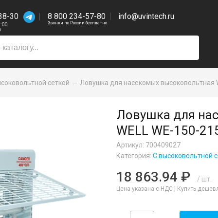
38-30
8 800 234-57-80
info@uvintech.ru
Звонки по России бесплатно
7:00
0
ысоковольтной сеткой
Ловушка для насекомых высоковольтная 
Ловушка для на
WELL WE-150-215
Артикул: 700409027
Категория:
С высоковольтной с
18 863.94 ₽
/ шт.
Цена указана с НДС |
Купить дешев