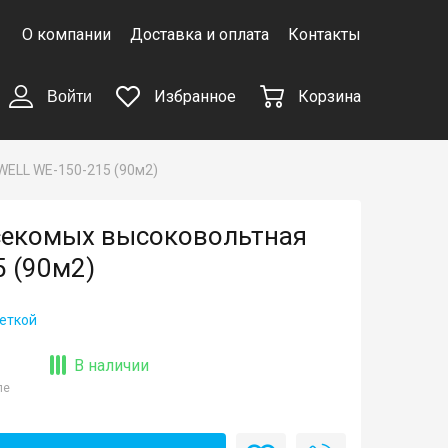
О компании
Доставка и оплата
Контакты
Избранное
Корзина
Войти
WELL WE-150-215 (90м2)
секомых высоковольтная
 (90м2)
еткой
В наличии
ле