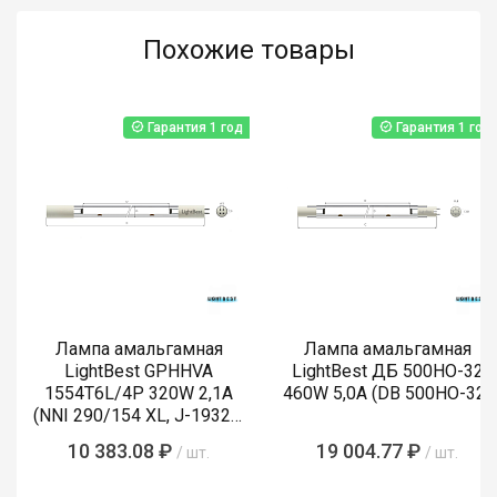
Похожие товары
Гарантия 1 год
Гарантия 1 год
Лампа амальгамная
Лампа амальгамная
LightBest GPHHVA
LightBest ДБ 500HO-32
1554T6L/4P 320W 2,1A
460W 5,0A (DB 500НО-32)
(NNI 290/154 XL, J-19320,
P-19310L)
10 383.08 ₽
19 004.77 ₽
/ шт.
/ шт.