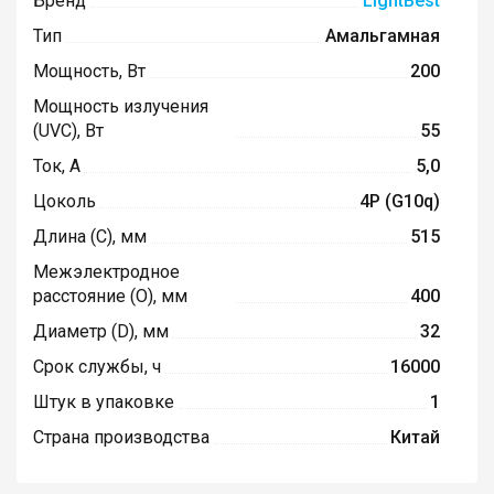
Бренд
LightBest
Тип
Амальгамная
Мощность, Вт
200
Мощность излучения
(UVC), Вт
55
Ток, А
5,0
Цоколь
4P (G10q)
Длина (C), мм
515
Межэлектродное
расстояние (O), мм
400
Диаметр (D), мм
32
Срок службы, ч
16000
Штук в упаковке
1
Страна производства
Китай