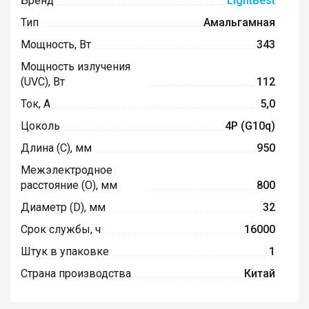
Бренд
LightBest
Тип
Амальгамная
Мощность, Вт
343
Мощность излучения
(UVC), Вт
112
Ток, А
5,0
Цоколь
4P (G10q)
Длина (C), мм
950
Межэлектродное
расстояние (O), мм
800
Диаметр (D), мм
32
Срок службы, ч
16000
Штук в упаковке
1
Страна производства
Китай