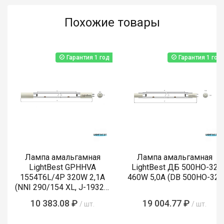
Похожие товары
Гарантия 1 год
Гарантия 1 год
Лампа амальгамная
Лампа амальгамная
LightBest GPHHVA
LightBest ДБ 500HO-32
1554T6L/4P 320W 2,1A
460W 5,0A (DB 500НО-32)
(NNI 290/154 XL, J-19320,
P-19310L)
10 383.08 ₽
19 004.77 ₽
/ шт.
/ шт.