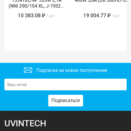
1554T6L/4P 320W 2,1A
460W 5,0A (DB 500НО-32)
(NNI 290/154 XL, J-19320,
P-19310L)
10 383.08 ₽
19 004.77 ₽
/ шт.
/ шт.
Подписка на новое поступление
Подписаться
UVINTECH