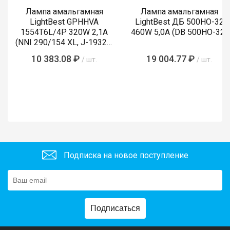
Лампа амальгамная
Лампа амальгамная
LightBest GPHHVA
LightBest ДБ 500HO-32
1554T6L/4P 320W 2,1A
460W 5,0A (DB 500НО-32)
(NNI 290/154 XL, J-19320,
P-19310L)
10 383.08 ₽
19 004.77 ₽
/ шт.
/ шт.
Подписка на новое поступление
Подписаться