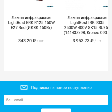
Лампа инфракрасная
Лампа инфракрасная
LightBest ERK R125 150W
LightBest IRK 9035
E27 Red (ИКЗК 150Вт)
2500W 400V SK15 RU355
(14143Z/98, Krones 0900-
89-855-4)
343.20 ₽
3 953.73 ₽
/ шт.
/ шт.
Подписка на новое поступление