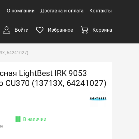
О компании
Доставка и оплата
Контакты
Избранное
Корзина
Войти
3X, 64241027)
ная LightBest IRK 9053
ip CU370 (13713X, 64241027)
В наличии
ле