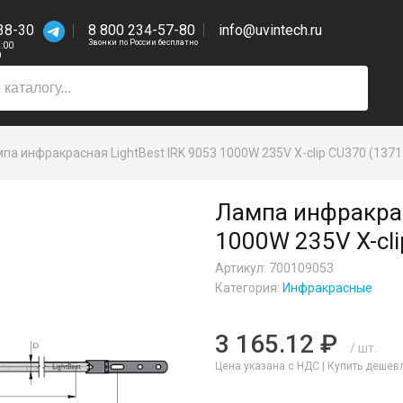
38-30
8 800 234-57-80
info@uvintech.ru
Звонки по России бесплатно
7:00
0
па инфракрасная LightBest IRK 9053 1000W 235V X-clip CU370 (1371
Лампа инфракрас
1000W 235V X-cl
Артикул: 700109053
Категория:
Инфракрасные
3 165.12 ₽
/ шт.
Цена указана с НДС |
Купить дешев