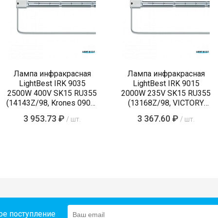
Лампа инфракрасная
Лампа инфракрасная
LightBest IRK 9035
LightBest IRK 9015
2500W 400V SK15 RU355
2000W 235V SK15 RU355
(14143Z/98, Krones 0900-
(13168Z/98, VICTORY
89-855-4)
64242056, 54242055)
3 953.73 ₽
3 367.60 ₽
/ шт.
/ шт.
ое поступление