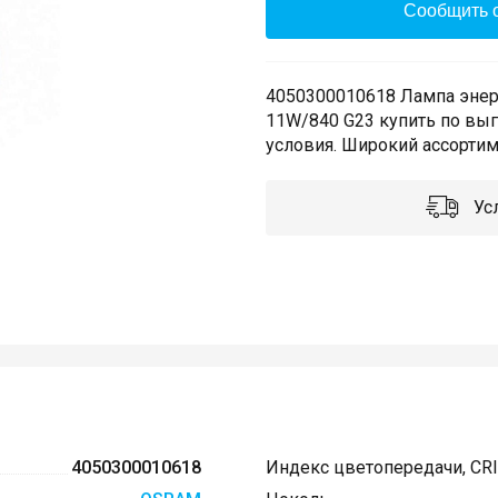
Сообщить о
4050300010618 Лампа эне
11W/840 G23 купить по вы
условия. Широкий ассортим
Усл
4050300010618
Индекс цветопередачи, CRI