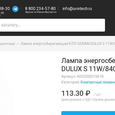
38-30
8 800 234-57-80
info@uvintech.ru
Звонки по России бесплатно
7:00
0
сцентные
Лампа энергосберегающая КЛЛ OSRAM DULUX S 11W/
Лампа энергосб
DULUX S 11W/84
Артикул: 4050300010618
Категория:
Компактные люмин
113.30 ₽
/ шт.
Цена указана с НДС |
Купить дешев