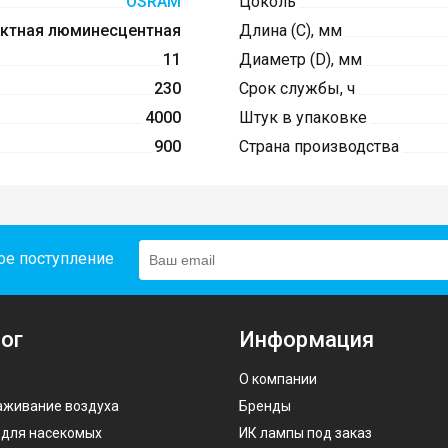
OSRAM
Цоколь
ктная люминесцентная
Длина (C), мм
11
Диаметр (D), мм
230
Срок службы, ч
4000
Штук в упаковке
900
Страна производства
ое поступление
ог
Информация
О компании
аживание воздуха
Бренды
 для насекомых
ИК лампы под заказ