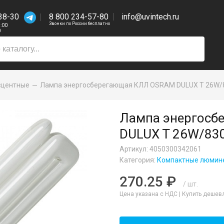
38-30
8 800 234-57-80
info@uvintech.ru
Звонки по России бесплатно
7:00
0
сцентные
Лампа энергосберегающая КЛЛ OSRAM DULUX T 26W/
Лампа энергосб
DULUX T 26W/83
Артикул: 4050300342061
Категория:
Компактные люмин
270.25 ₽
/ шт.
Цена указана с НДС |
Купить дешев