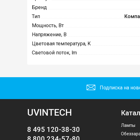
Бренд
Тип
Компа
Мощность, Вт
Напряжение, В
Цветовая температура, K
Световой поток, lm
Подписка на нов
UVINTECH
Катал
Лампы
8 495 120-38-30
Обеззар
8 800 234-57-80