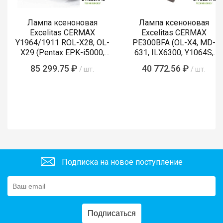
Лампа ксеноновая
Лампа ксеноновая
Excelitas CERMAX
Excelitas CERMAX
Y1964/1911 ROL-X28, OL-
PE300BFA (OL-X4, MD-
X29 (Pentax EPK-i5000,
631, ILX6300, Y1064S,
i5010, i7000, i7010)
LMP-002, Y1089)
85 299.75 ₽
40 772.56 ₽
/ шт.
/ шт.
Подписка на новое поступление
Подписаться