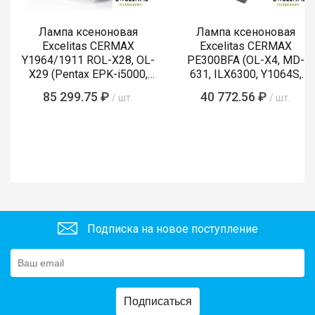
Лампа ксеноновая
Лампа ксеноновая
Excelitas CERMAX
Excelitas CERMAX
Y1964/1911 ROL-X28, OL-
PE300BFA (OL-X4, MD-
X29 (Pentax EPK-i5000,
631, ILX6300, Y1064S,
i5010, i7000, i7010)
LMP-002, Y1089)
85 299.75 ₽
40 772.56 ₽
/ шт.
/ шт.
Подписка на новое поступление
Подписаться