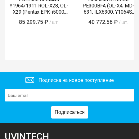
Y1964/1911 ROL-X28, OL-
PE300BFA (OL-X4, MD-
X29 (Pentax EPK-i5000,
631, ILX6300, Y1064S,
i5010, i7000, i7010)
LMP-002, Y1089)
85 299.75 ₽
40 772.56 ₽
/ шт.
/ шт.
Подписка на новое поступление
Подписаться
UVINTECH