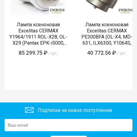
Лампа ксеноновая
Лампа ксеноновая
Excelitas CERMAX
Excelitas CERMAX
Y1964/1911 ROL-X28, OL-
PE300BFA (OL-X4, MD-
X29 (Pentax EPK-i5000,
631, ILX6300, Y1064S,
i5010, i7000, i7010)
LMP-002, Y1089)
85 299.75 ₽
40 772.56 ₽
/ шт.
/ шт.
Подписка на новое поступление