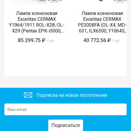
Лампа ксеноновая
Лампа ксеноновая
Excelitas CERMAX
Excelitas CERMAX
Y1964/1911 ROL-X28, OL-
PE300BFA (OL-X4, MD-
X29 (Pentax EPK-i5000,
631, ILX6300, Y1064S,
i5010, i7000, i7010)
LMP-002, Y1089)
85 299.75 ₽
40 772.56 ₽
/ шт.
/ шт.
Подписка на новое поступление
Подписаться