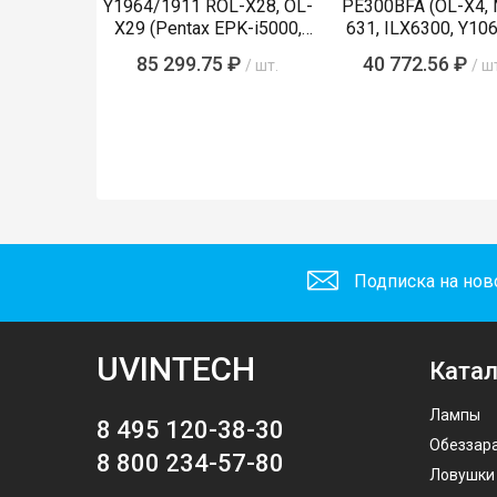
Y1964/1911 ROL-X28, OL-
PE300BFA (OL-X4,
X29 (Pentax EPK-i5000,
631, ILX6300, Y106
i5010, i7000, i7010)
LMP-002, Y1089
85 299.75 ₽
40 772.56 ₽
/ шт.
/ ш
Подписка на нов
UVINTECH
Катал
Лампы
8 495 120-38-30
Обеззар
8 800 234-57-80
Ловушки