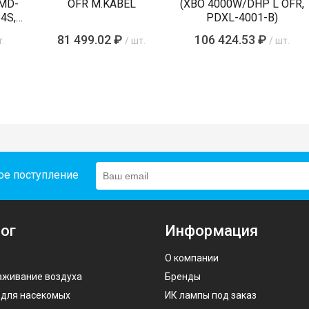
 MD-
OFR M.KABEL
(XBO 4000W/DHP L OFR,
4S,
PDXL-4001-B)
)
81 499.02 ₽
106 424.53 ₽
т.
/ шт.
/ шт.
ое поступление
ог
Информация
О компании
аживание воздуха
Бренды
 для насекомых
ИК лампы под заказ