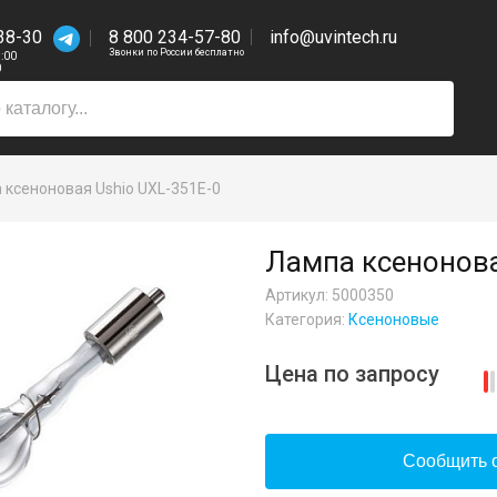
38-30
8 800 234-57-80
info@uvintech.ru
Звонки по России бесплатно
7:00
0
 ксеноновая Ushio UXL-351E-0
Лампа ксенонова
Артикул: 5000350
Категория:
Ксеноновые
Цена по запросу
Сообщить о