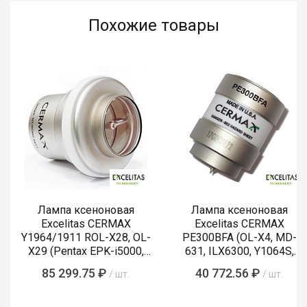
Похожие товары
Лампа ксеноновая
Лампа ксеноновая
Excelitas CERMAX
Excelitas CERMAX
Y1964/1911 ROL-X28, OL-
PE300BFA (OL-X4, MD-
X29 (Pentax EPK-i5000,
631, ILX6300, Y1064S,
i5010, i7000, i7010)
LMP-002, Y1089)
85 299.75 ₽
40 772.56 ₽
/ шт.
/ шт.