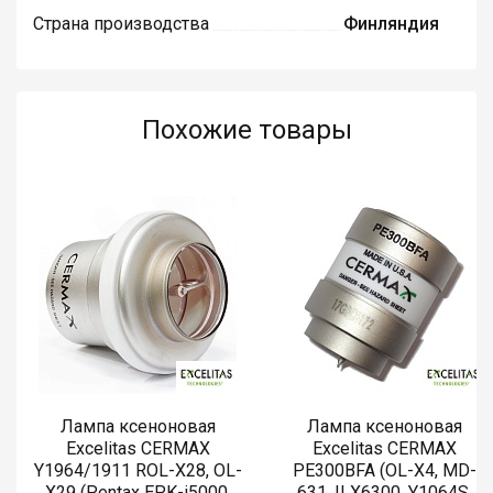
Страна производства
Финляндия
Похожие товары
Лампа ксеноновая
Лампа ксеноновая
Excelitas CERMAX
Excelitas CERMAX
Y1964/1911 ROL-X28, OL-
PE300BFA (OL-X4, MD-
X29 (Pentax EPK-i5000,
631, ILX6300, Y1064S,