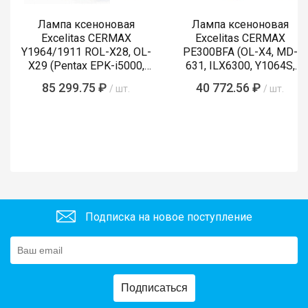
Лампа ксеноновая
Лампа ксеноновая
Excelitas CERMAX
Excelitas CERMAX
Y1964/1911 ROL-X28, OL-
PE300BFA (OL-X4, MD-
X29 (Pentax EPK-i5000,
631, ILX6300, Y1064S,
i5010, i7000, i7010)
LMP-002, Y1089)
85 299.75 ₽
40 772.56 ₽
/ шт.
/ шт.
Подписка на новое поступление
Подписаться