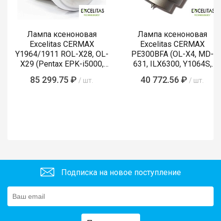
Лампа ксеноновая
Лампа ксеноновая
Excelitas CERMAX
Excelitas CERMAX
Y1964/1911 ROL-X28, OL-
PE300BFA (OL-X4, MD-
X29 (Pentax EPK-i5000,
631, ILX6300, Y1064S,
i5010, i7000, i7010)
LMP-002, Y1089)
85 299.75 ₽
40 772.56 ₽
/ шт.
/ шт.
Подписка на новое поступление