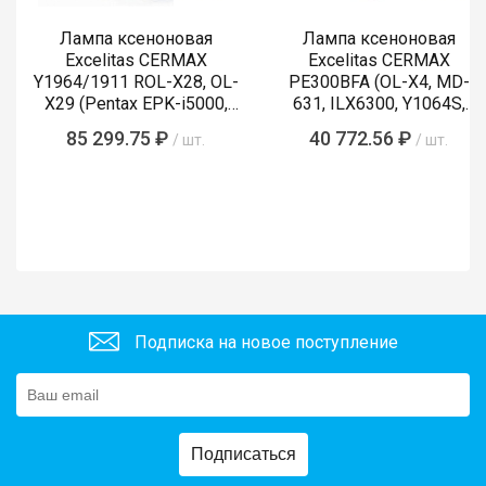
Лампа ксеноновая
Лампа ксеноновая
Excelitas CERMAX
Excelitas CERMAX
Y1964/1911 ROL-X28, OL-
PE300BFA (OL-X4, MD-
X29 (Pentax EPK-i5000,
631, ILX6300, Y1064S,
i5010, i7000, i7010)
LMP-002, Y1089)
85 299.75 ₽
40 772.56 ₽
/ шт.
/ шт.
Подписка на новое поступление
Подписаться