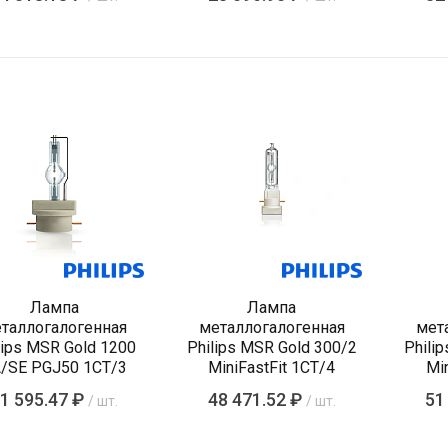
575W/72)
Лампа
Лампа
таллогалогенная
металлогалогенная
мет
lips MSR Gold 1200
Philips MSR Gold 300/2
Phili
/SE PGJ50 1CT/3
MiniFastFit 1CT/4
Min
1 595.47 ₽
48 471.52 ₽
51
/ шт.
/ шт.