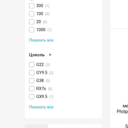
300
(1)
100
(0)
20
(0)
1000
(1)
Показать все
×
Цоколь
G22
(2)
GY9.5
(2)
G38
(0)
RX7s
(0)
GX9.5
(1)
ме
Показать все
Phil
5