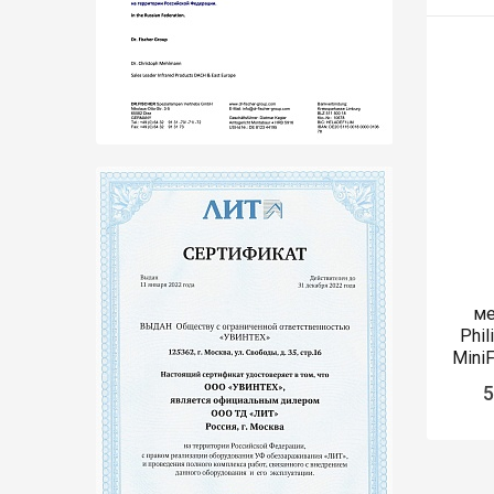
ме
Phil
MiniF
H
5