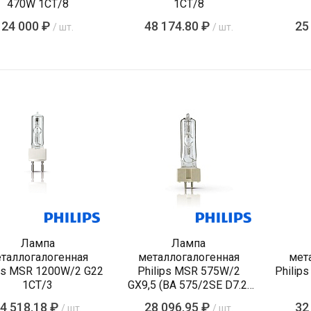
470W 1CT/8
1CT/8
24 000 ₽
48 174.80 ₽
25
/ шт.
/ шт.
Лампа
Лампа
таллогалогенная
металлогалогенная
мет
ips MSR 1200W/2 G22
Philips MSR 575W/2
Philip
1CT/3
GX9,5 (BA 575/2SE D7.2,
CSR 575/2/SE, HSR
4 518.18 ₽
28 096.95 ₽
32
/ шт.
/ шт.