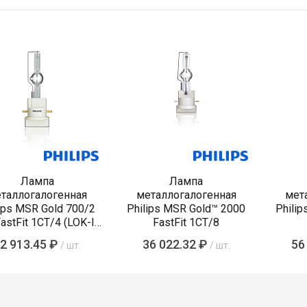
Лампа
Лампа
таллогалогенная
металлогалогенная
мет
ips MSR Gold 700/2
Philips MSR Gold™ 2000
Philip
astFit 1CT/4 (LOK-IT
FastFit 1CT/8
TI 700W/75/P28
2 913.45 ₽
36 022.32 ₽
56
/ шт.
/ шт.
PGJX28)