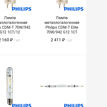
Лампа
Лампа
аллогалогенная
металлогалогенная
ps CDM-T 70W/942
Philips CDM-T Elite
G12 1CT/12
70W/942 G12 1CT
2 160 ₽
2 411 ₽
/ шт.
/ шт.