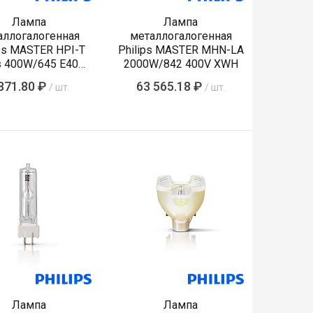
Лампа
Лампа
аллогалогенная
металлогалогенная
ips MASTER HPI-T
Philips MASTER MHN-LA
s 400W/645 E40
2000W/842 400V XWH
1SL/12
871.80 ₽
63 565.18 ₽
/ шт.
/ шт.
Лампа
Лампа