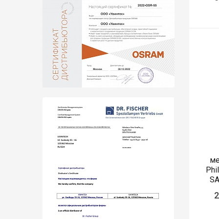
ме
Phi
SA
2