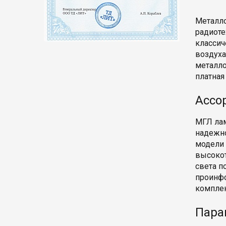
Металло
радиоте
классич
воздуха
металло
платная
Ассо
МГЛ лам
надежно
модели 
высокот
света п
проинфо
комплек
Пара