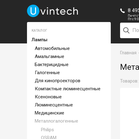
8 49
Пн-чт с
Пт с 9:
КАТАЛОГ
Лампы
Автомобильные
Главная
Амальгамные
Бактерицидные
Мета
Галогенные
Для кинопроекторов
Товаров
Компактные люминесцентные
Ксеноновые
Люминесцентные
Медицинские
Металлогалогенные
Philips
OSRAM