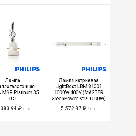
Лампа
Лампа натриевая
аллогалогенная
LightBest LBM 81003
s MSR Platinum 35
1000W 400V (MASTER
1CT
GreenPower Xtra 1000W)
 383.94 ₽
5 572.87 ₽
/ шт.
/ шт.