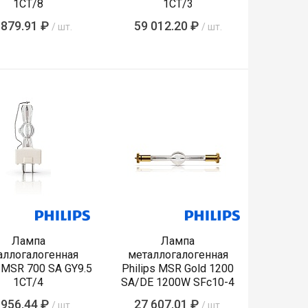
1CT/8
1CT/3
 879.91 ₽
59 012.20 ₽
/ шт.
/ шт.
Лампа
Лампа
аллогалогенная
металлогалогенная
s MSR 700 SA GY9.5
Philips MSR Gold 1200
1CT/4
SA/DE 1200W SFc10-4
 956.44 ₽
27 607.01 ₽
/ шт.
/ шт.