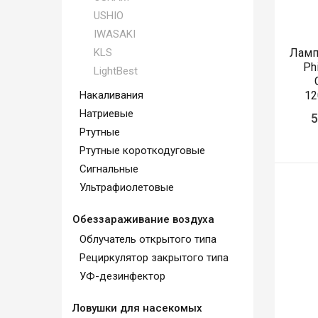
USHIO
IWASAKI
KLS
Ламп
Ph
LightBest
Накаливания
12
Натриевые
5
Ртутные
Ртутные короткодуговые
Сигнальные
Ультрафиолетовые
Обеззараживание воздуха
Облучатель открытого типа
Рециркулятор закрытого типа
УФ-дезинфектор
Ловушки для насекомых