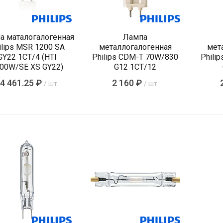
а маталогалогенная
Лампа
ilips MSR 1200 SA
металлогалогенная
мет
GY22 1CT/4 (HTI
Philips CDM-T 70W/830
Phili
00W/SE XS GY22)
G12 1CT/12
4 461.25 ₽
2 160 ₽
/ шт.
/ шт.