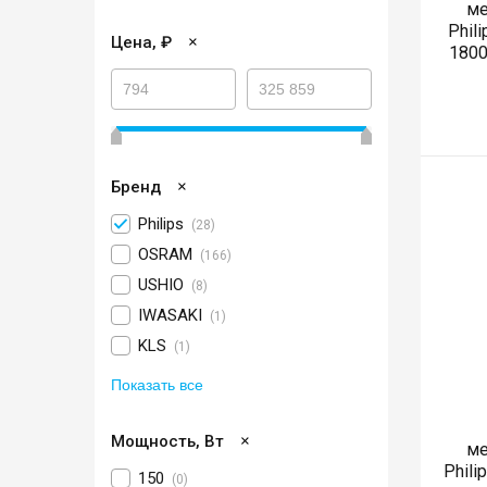
ме
Phil
×
Цена, ₽
1800
×
Бренд
Philips
(28)
OSRAM
(166)
USHIO
(8)
IWASAKI
(1)
KLS
(1)
Показать все
×
Мощность, Вт
ме
Phili
150
(0)